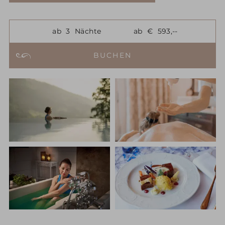
ab
3
Nächte
ab
€
593,--
BUCHEN