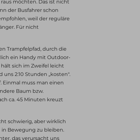
raus möchten. Das ist nicht
wenn der Busfahrer schon
empfohlen, weil der reguläre
änger. Für nicht
n Trampfelpfad, durch die
zlich ein Handy mit Outdoor-
hält sich im Zweifel leicht
d uns 2:10 Stunden „kosten".
f. Einmal muss man einen
 andere Baum bzw.
ach ca. 45 Minuten kreuzt
cht schwierig, aber wirklich
t in Bewegung zu bleiben.
ter, das verursacht uns