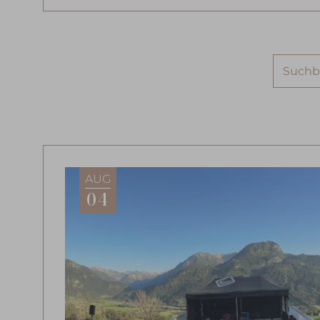
Suchbeg
eingeb
AUG
04