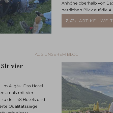
Anhöhe oberhalb von Bad
herrlichen Blick auf die 
außergewöhnliche Atmos
ARTIKEL WEI
Konzertabend.
AUS UNSEREM BLOG
ält vier
 im Allgäu: Das Hotel
rstmals mit vier
ir zu den 48 Hotels und
rte Qualitätssiegel
lgäu mit dieser