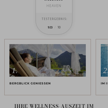
HEAVEN
TESTERGEBNIS:
9.13
/
10
BERGBLICK GENIESSEN
IM 
IHRE WELLNESS-AUSZEIT IM