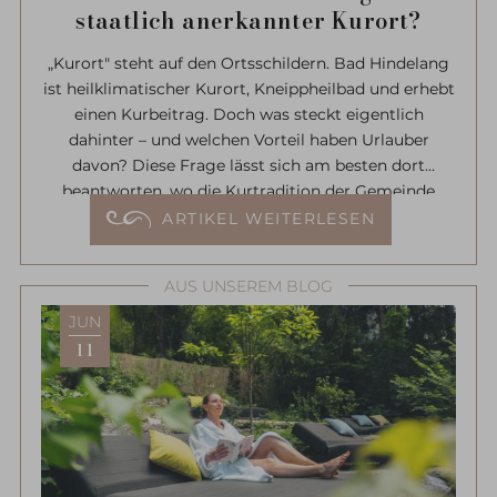
staatlich anerkannter Kurort?
„Kurort" steht auf den Ortsschildern. Bad Hindelang
ist heilklimatischer Kurort, Kneippheilbad und erhebt
einen Kurbeitrag. Doch was steckt eigentlich
dahinter – und welchen Vorteil haben Urlauber
davon? Diese Frage lässt sich am besten dort
beantworten, wo die Kurtradition der Gemeinde
ihren Anfang nahm: in Bad Oberdorf, auf dem
ARTIKEL WEITERLESEN
Gelände des Prinz-Luitpold-Bads – und bei einer
Schwefelquelle, die seit über 160 Jahren sprudelt.
AUS UNSEREM BLOG
JUN
11