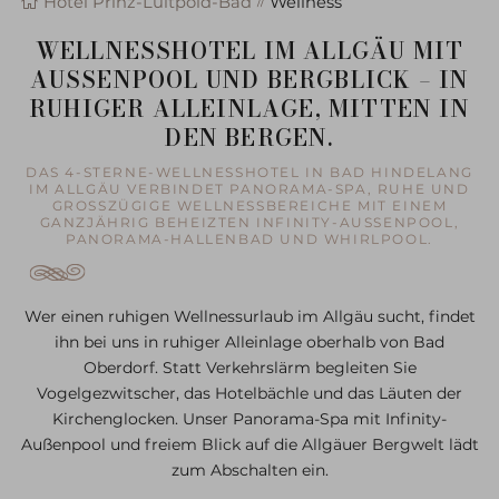
Hotel Prinz-Luitpold-Bad
Wellness
WELLNESSHOTEL IM ALLGÄU MIT
AUSSENPOOL UND BERGBLICK – IN R
UHIGER ALLEINLAGE, MITTEN IN D
EN BERGEN.
DAS 4-STERNE-WELLNESSHOTEL IN BAD HINDELANG
IM ALLGÄU VERBINDET PANORAMA-SPA, RUHE UND
GROSSZÜGIGE WELLNESSBEREICHE MIT EINEM G
ANZJÄHRIG BEHEIZTEN INFINITY-AUSSENPOOL, PA
NORAMA-HALLENBAD UND WHIRLPOOL.
Wer einen ruhigen Wellnessurlaub im Allgäu sucht, findet
ihn bei uns in ruhiger Alleinlage oberhalb von Bad
Oberdorf. Statt Verkehrslärm begleiten Sie
Vogelgezwitscher, das Hotelbächle und das Läuten der
Kirchenglocken. Unser Panorama-Spa mit Infinity-
Außenpool und freiem Blick auf die Allgäuer Bergwelt lädt
zum Abschalten ein.