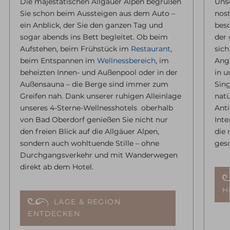
Die majestätischen Allgäuer Alpen begrüßen
Unse
Sie schon beim Aussteigen aus dem Auto –
nost
ein Anblick, der Sie den ganzen Tag und
beso
sogar abends ins Bett begleitet. Ob beim
der 
Aufstehen, beim Frühstück im
Restaurant
,
sich
beim Entspannen im
Wellnessbereich
, im
Ang
beheizten Innen- und Außenpool oder in der
in u
Außensauna – die Berge sind immer zum
Sin
Greifen nah. Dank unserer ruhigen Alleinlage
natü
unseres 4-Sterne-Wellnesshotels oberhalb
Ant
von Bad Oberdorf genießen Sie nicht nur
Inte
den freien Blick auf die Allgäuer Alpen,
die 
sondern auch wohltuende Stille – ohne
gesc
Durchgangsverkehr und mit Wanderwegen
direkt ab dem Hotel.
H
LAGE & REGION
ENTDECKEN