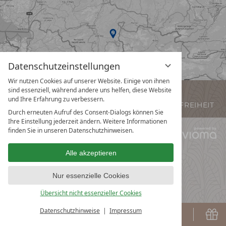
Datenschutzeinstellungen
Wir nutzen Cookies auf unserer Website. Einige von ihnen
sind essenziell, während andere uns helfen, diese Website
IMPRESSUM
AGB
DATENSCHUTZ
und Ihre Erfahrung zu verbessern.
DATENSCHUTZEINSTELLUNGEN
BARRIEREFREIHEIT
Durch erneuten Aufruf des Consent-Dialogs können Sie
Ihre Einstellung jederzeit ändern. Weitere Informationen
finden Sie in unseren Datenschutzhinweisen.
vi
G
Alle akzeptieren
Nur essenzielle Cookies
Übersicht nicht essenzieller Cookies
Datenschutzhinweise
Impressum
Buchen
G
BUCHEN