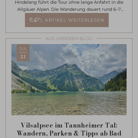
Hindelang führt die Tour ohne lange Anfahrt in die
Allgäuer Alpen. Die Wanderung dauert rund 6–7
Stunden und belohnt mit einem außergewöhnlichen
ARTIKEL WEITERLESEN
Panoramablick. Nur auf den letzten Metern ist eine
leichte Kraxelei erforderlich.
AUS UNSEREM BLOG
JUL
21
Vilsalpsee im Tannheimer Tal:
Wandern, Parken & Tipps ab Bad