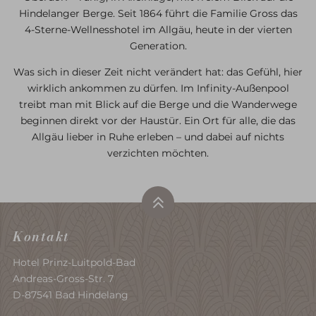
im Allgäu
ist der ideale Ausgangspunkt für kleine
Ihnen immer wieder ausgelassene und erholsame
die auch durch unsere MitarbeiterInnen ausgestrahlt
Hindelanger Berge. Seit 1864 führt die Familie Gross das
und große
Wanderungen
mit unterschiedlichen
Kurzreisen ermöglichen.
wird.
4-Sterne-Wellnesshotel im Allgäu, heute in der vierten
Schwierigkeitsgraden.
Generation.
Was sich in dieser Zeit nicht verändert hat: das Gefühl, hier
wirklich ankommen zu dürfen. Im Infinity-Außenpool
treibt man mit Blick auf die Berge und die Wanderwege
beginnen direkt vor der Haustür. Ein Ort für alle, die das
Allgäu lieber in Ruhe erleben – und dabei auf nichts
verzichten möchten.
Kontakt
Hotel Prinz-Luitpold-Bad
Andreas-Gross-Str. 7
D-87541 Bad Hindelang