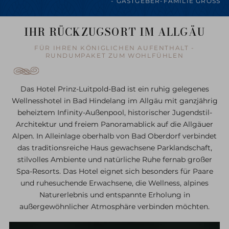
- GASTGEBER-FAMILIE GROSS
IHR RÜCKZUGSORT IM ALLGÄU
FÜR IHREN KÖNIGLICHEN AUFENTHALT -
RUNDUMPAKET ZUM WOHLFÜHLEN
Das
Hotel Prinz-Luitpold-Bad
ist ein ruhig gelegenes
Wellnesshotel in Bad Hindelang im Allgäu mit ganzjährig
beheiztem Infinity-Außenpool, historischer Jugendstil-
Architektur und freiem Panoramablick auf die Allgäuer
Alpen. In Alleinlage oberhalb von Bad Oberdorf verbindet
das traditionsreiche Haus gewachsene Parklandschaft,
stilvolles Ambiente und natürliche Ruhe fernab großer
Spa-Resorts. Das Hotel eignet sich besonders für Paare
und ruhesuchende Erwachsene, die Wellness, alpines
Naturerlebnis und entspannte Erholung in
außergewöhnlicher Atmosphäre verbinden möchten.