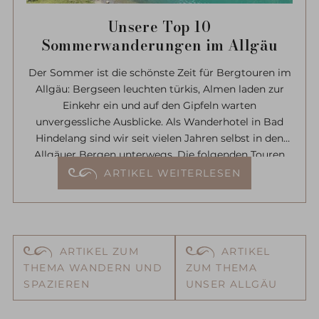
Unsere Top 10
Sommerwanderungen im Allgäu
Der Sommer ist die schönste Zeit für Bergtouren im
Allgäu: Bergseen leuchten türkis, Almen laden zur
Einkehr ein und auf den Gipfeln warten
unvergessliche Ausblicke. Als Wanderhotel in Bad
Hindelang sind wir seit vielen Jahren selbst in den
Allgäuer Bergen unterwegs. Die folgenden Touren
gehören zu unseren persönlichen Favoriten – alle
ARTIKEL WEITERLESEN
mehrfach selbst gegangen und vom Hotel Prinz-
Luitpold-Bad gut erreichbar. Zu jeder Wanderung
finden Sie bei uns einen ausführlichen Wanderbericht
mit vielen Tipps.
ARTIKEL ZUM
ARTIKEL
THEMA WANDERN UND
ZUM THEMA
SPAZIEREN
UNSER ALLGÄU