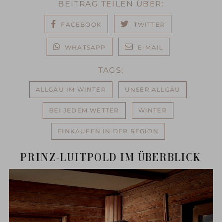
BEITRAG TEILEN ÜBER:
FACEBOOK
TWITTER
WHATSAPP
E-MAIL
TAGS:
ALLGÄU IM WINTER
UNSER ALLGÄU
BEI JEDEM WETTER
WINTER
EINKAUFEN IN DER REGION
PRINZ-LUITPOLD IM ÜBERBLICK