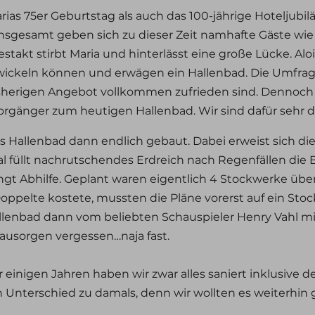
rias 75er Geburtstag als auch das 100-jährige Hoteljubil
sgesamt geben sich zu dieser Zeit namhafte Gäste wie 
takt stirbt Maria und hinterlässt eine große Lücke. Alo
twickeln können und erwägen ein Hallenbad. Die Umfrag
isherigen Angebot vollkommen zufrieden sind. Dennoch 
orgänger zum heutigen Hallenbad. Wir sind dafür sehr 
s Hallenbad dann endlich gebaut. Dabei erweist sich di
 füllt nachrutschendes Erdreich nach Regenfällen die 
gt Abhilfe. Geplant waren eigentlich 4 Stockwerke übe
 Doppelte kostete, mussten die Pläne vorerst auf ein S
allenbad dann vom beliebten Schauspieler Henry Vahl 
Bausorgen vergessen…naja fast.
einigen Jahren haben wir zwar alles saniert inklusive de
Unterschied zu damals, denn wir wollten es weiterhin 