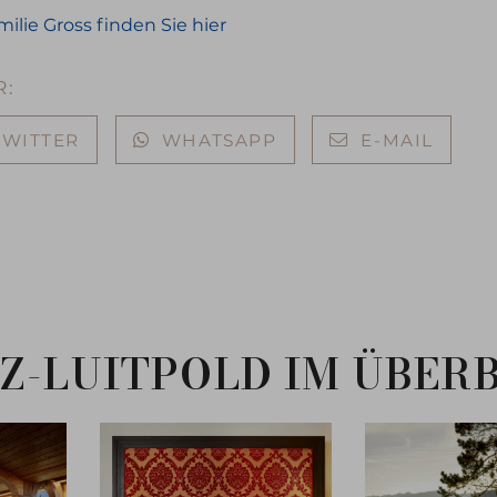
ilie Gross finden Sie hier
R:
TWITTER
WHATSAPP
E-MAIL
Z-LUITPOLD IM ÜBER