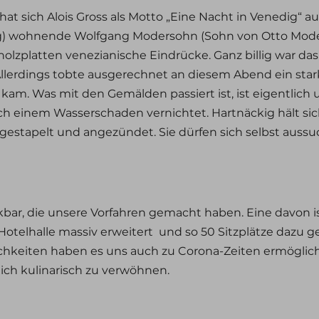
t sich Alois Gross als Motto „Eine Nacht in Venedig“ 
ang) wohnende Wolfgang Modersohn (Sohn von Otto Mod
olzplatten venezianische Eindrücke. Ganz billig war das n
llerdings tobte ausgerechnet an diesem Abend ein sta
kam. Was mit den Gemälden passiert ist, ist eigentlich u
h einem Wasserschaden vernichtet. Hartnäckig hält sic
ufgestapelt und angezündet. Sie dürfen sich selbst auss
nkbar, die unsere Vorfahren gemacht haben. Eine davon i
Hotelhalle massiv erweitert
und so 50 Sitzplätze dazu 
chkeiten haben es uns auch zu Corona-Zeiten ermöglicht
ich kulinarisch zu verwöhnen.