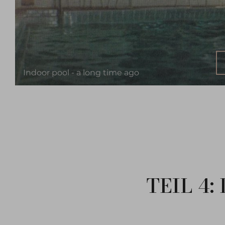
A
Indoor pool - a long time ago
TEIL 4