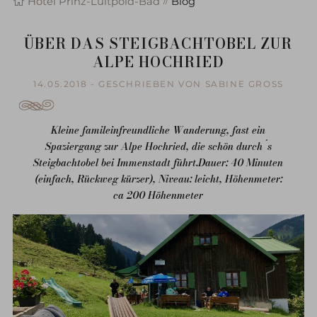
Hotel Prinz-Luitpold-Bad
Blog
ÜBER DAS STEIGBACHTOBEL ZUR
ALPE HOCHRIED
14.05.2018 - GESCHRIEBEN VON SABINE GROSS
Kleine famileinfreundliche Wanderung, fast ein
Spaziergang zur Alpe Hochried, die schön durch´s
Steigbachtobel bei Immenstadt führt.Dauer: 40 Minuten
(einfach, Rückweg kürzer), Niveau: leicht, Höhenmeter:
ca 200 Höhenmeter