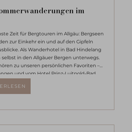
Sommerwanderungen im
ste Zeit für Bergtouren im Allgäu: Bergseen
den zur Einkehr ein und auf den Gipfeln
sblicke. Als Wanderhotel in Bad Hindelang
en selbst in den Allgäuer Bergen unterwegs.
ören zu unseren persönlichen Favoriten –
gangen und vom Hotel Prinz-Luitpold-Bad
 Wanderung finden Sie bei uns einen
TERLESEN
cht mit vielen Tipps.