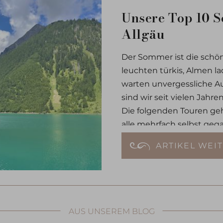
Unsere Top 10 
Allgäu
Der Sommer ist die schön
leuchten türkis, Almen la
warten unvergessliche Au
sind wir seit vielen Jahr
Die folgenden Touren geh
alle mehrfach selbst ge
gut erreichbar. Zu jeder
ARTIKEL WEI
ausführlichen Wanderberi
AUS UNSEREM BLOG