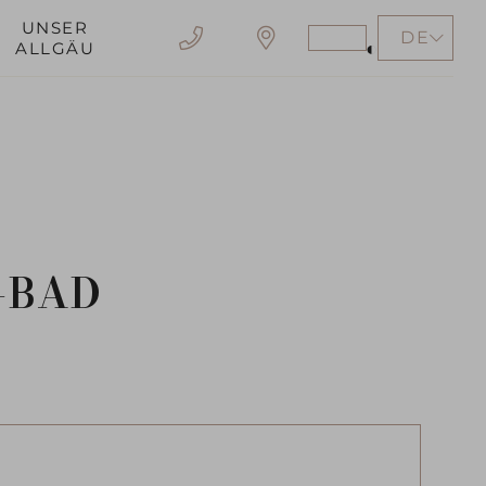
Gutschein
UNSER
DE
Stärkeren
ALLGÄU
Kontrast
erzeugen
EN
-BAD