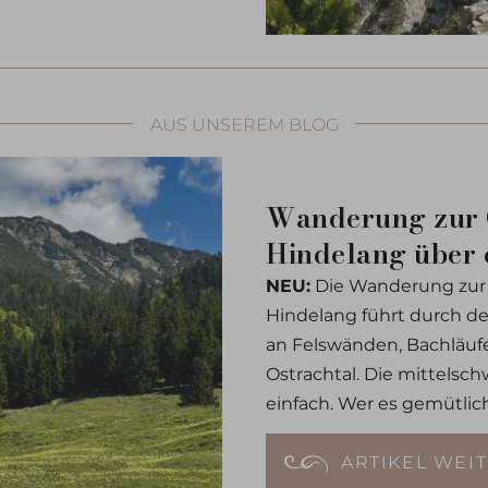
AUS UNSEREM BLOG
Wanderung zur 
Hindelang über 
NEU:
Die Wanderung zur 
Hindelang führt durch d
an Felswänden, Bachläufe
Ostrachtal. Die mittelsch
einfach. Wer es gemütlic
kurzen, leicht begehbare
oder einen entspannten 
ARTIKEL WEI