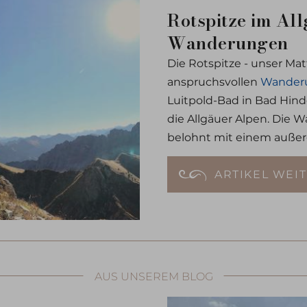
Rotspitze im All
Wanderungen
Die Rotspitze - unser Mat
anspruchsvollen
Wanderu
Luitpold-Bad in Bad Hinde
die Allgäuer Alpen. Die
belohnt mit einem außer
letzten Metern ist eine lei
ARTIKEL WEI
AUS UNSEREM BLOG