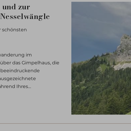
 und zur
 Nesselwängle
r schönsten
wanderung im
über das Gimpelhaus, die
t beeindruckende
 ausgezeichnete
ährend Ihres