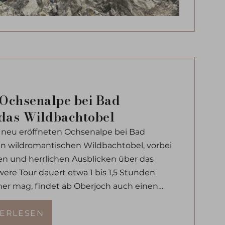
Ochsenalpe bei Bad
das Wildbachtobel
neu eröffneten Ochsenalpe bei Bad
en wildromantischen Wildbachtobel, vorbei
n und herrlichen Ausblicken über das
were Tour dauert etwa 1 bis 1,5 Stunden
her mag, findet ab Oberjoch auch einen
n Weg – ideal für Familien, Kinderwagen
Spaziergang im Allgäu.
TERLESEN