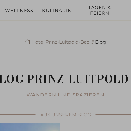
nreise
Abreise
Buchen
TAGEN &
WELLNESS
KULINARIK
FEIERN
Hotel Prinz-Luitpold-Bad
Blog
LOG PRINZ-LUITPOLD
WANDERN UND SPAZIEREN
AUS UNSEREM BLOG