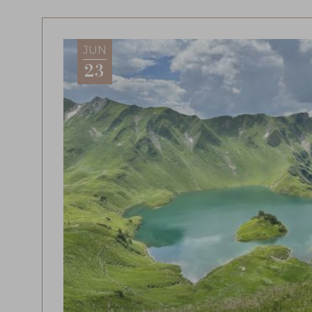
JUN
23