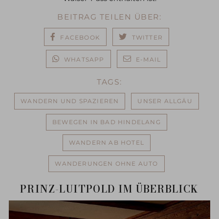
BEITRAG TEILEN ÜBER:
FACEBOOK
TWITTER
WHATSAPP
E-MAIL
TAGS:
WANDERN UND SPAZIEREN
UNSER ALLGÄU
BEWEGEN IN BAD HINDELANG
WANDERN AB HOTEL
WANDERUNGEN OHNE AUTO
PRINZ-LUITPOLD IM ÜBERBLICK