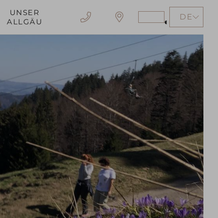
UNSER
DE
Stärkeren
ALLGÄU
Kontrast
erzeugen
EN