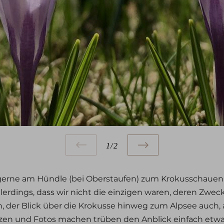
Zurück
1/2
Weiter
g gerne am Hündle (bei Oberstaufen) zum Krokusschauen
llerdings, dass wir nicht die einzigen waren, deren Zwec
 der Blick über die Krokusse hinweg zum Alpsee auch, 
zen und Fotos machen trüben den Anblick einfach etwa