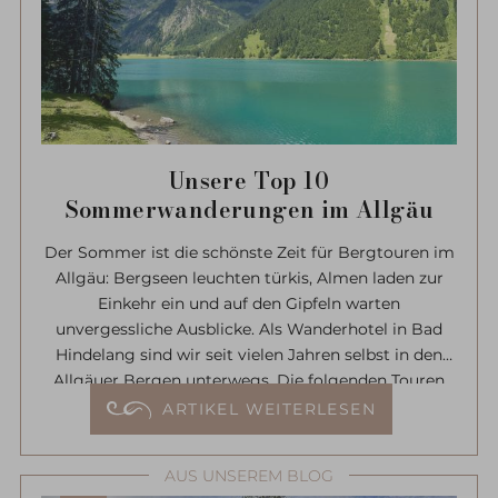
Unsere Top 10
Sommerwanderungen im Allgäu
Der Sommer ist die schönste Zeit für Bergtouren im
Allgäu: Bergseen leuchten türkis, Almen laden zur
Einkehr ein und auf den Gipfeln warten
unvergessliche Ausblicke. Als Wanderhotel in Bad
Hindelang sind wir seit vielen Jahren selbst in den
Allgäuer Bergen unterwegs. Die folgenden Touren
gehören zu unseren persönlichen Favoriten – alle
ARTIKEL WEITERLESEN
mehrfach selbst gegangen und vom Hotel Prinz-
Luitpold-Bad gut erreichbar. Zu jeder Wanderung
AUS UNSEREM BLOG
finden Sie bei uns einen ausführlichen Wanderbericht