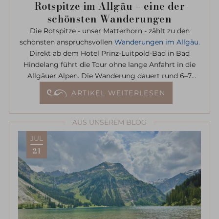
Rotspitze im Allgäu – eine der
schönsten Wanderungen
Die Rotspitze - unser Matterhorn - zählt zu den
schönsten anspruchsvollen
Wanderungen im Allgäu.
Direkt ab dem Hotel Prinz-Luitpold-Bad in Bad
Hindelang führt die Tour ohne lange Anfahrt in die
Allgäuer Alpen. Die Wanderung dauert rund 6–7
Stunden und belohnt mit einem außergewöhnlichen
ARTIKEL WEITERLESEN
Panoramablick. Nur auf den letzten Metern ist eine
leichte Kraxelei erforderlich.
AUS UNSEREM BLOG
JUL
21