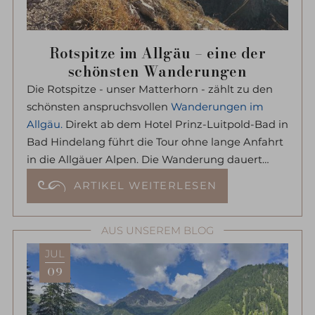
Rotspitze im Allgäu – eine der
schönsten Wanderungen
Die Rotspitze - unser Matterhorn - zählt zu den
schönsten anspruchsvollen
Wanderungen im
Allgäu.
Direkt ab dem Hotel Prinz-Luitpold-Bad in
Bad Hindelang führt die Tour ohne lange Anfahrt
in die Allgäuer Alpen. Die Wanderung dauert
rund 6–7 Stunden und belohnt mit einem
ARTIKEL WEITERLESEN
außergewöhnlichen Panoramablick. Nur auf den
letzten Metern ist eine leichte Kraxelei
erforderlich.
AUS UNSEREM BLOG
JUL
09