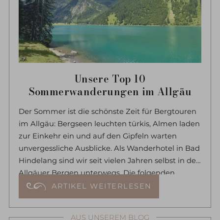
Unsere Top 10
Sommerwanderungen im Allgäu
Der Sommer ist die schönste Zeit für Bergtouren
im Allgäu: Bergseen leuchten türkis, Almen laden
zur Einkehr ein und auf den Gipfeln warten
unvergessliche Ausblicke. Als Wanderhotel in Bad
Hindelang sind wir seit vielen Jahren selbst in den
Allgäuer Bergen unterwegs. Die folgenden
Touren gehören zu unseren persönlichen
ARTIKEL WEITERLESEN
Favoriten – alle mehrfach selbst gegangen und
vom Hotel Prinz-Luitpold-Bad gut erreichbar. Zu
AUS UNSEREM BLOG