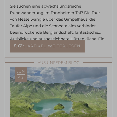
Sie suchen eine abwechslungsreiche
Rundwanderung im Tannheimer Tal? Die Tour
von Nesselwängle über das Gimpelhaus, die
Taufer Alpe und die Schneetalalm verbindet
beeindruckende Berglandschaft, fantastische
Ausblicke und ausgezeichnete Hüttenküche. Ein
perfekter Tagesausflug während Ihres
ARTIKEL WEITERLESEN
Wanderurlaubs im Allgäu.
AUS UNSEREM BLOG
JUN
23