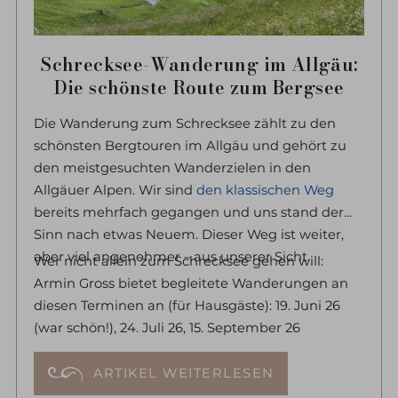
Schrecksee-Wanderung im Allgäu:
Die schönste Route zum Bergsee
Die Wanderung zum Schrecksee zählt zu den
schönsten Bergtouren im Allgäu und gehört zu
den meistgesuchten Wanderzielen in den
Allgäuer Alpen. Wir sind
den klassischen Weg
bereits mehrfach gegangen und uns stand der
Sinn nach etwas Neuem. Dieser Weg ist weiter,
aber viel angenehmer – aus unserer Sicht.
Wer nicht allein zum Schrecksee gehen will:
Armin Gross bietet begleitete Wanderungen an
diesen Terminen an (für Hausgäste): 19. Juni 26
(war schön!), 24. Juli 26, 15. September 26
ARTIKEL WEITERLESEN