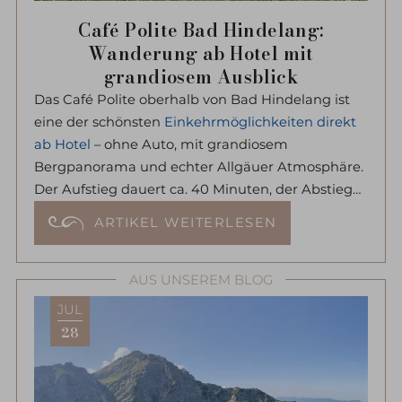
Café Polite Bad Hindelang:
Wanderung ab Hotel mit
grandiosem Ausblick
Das Café Polite oberhalb von Bad Hindelang ist
eine der schönsten
Einkehrmöglichkeiten direkt
ab Hotel
– ohne Auto, mit grandiosem
Bergpanorama und echter Allgäuer Atmosphäre.
Der Aufstieg dauert ca. 40 Minuten, der Abstieg
rund 25 Minuten. Im Frühling blühen auf dem
ARTIKEL WEITERLESEN
Weg die Krokusse, im Sommer lockt die
Sonnenterrasse mit Blick auf Hindelang und die
umliegenden Berge.
AUS UNSEREM BLOG
Jetzt kann es nicht mehr lange dauern...
JUL
28