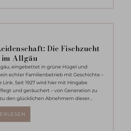
 Leidenschaft: Die Fischzucht
k im Allgäu
lgäu, eingebettet in grüne Hügel und
gt ein echter Familienbetrieb mit Geschichte –
e Link. Seit 1927 wird hier mit Hingabe
pflegt und geräuchert – von Generation zu
 zu den glücklichen Abnehmern dieser
, eines sei verraten, die gute Versorgung,
TERLESEN