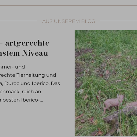
AUS UNSEREM BLOG
– artgerechte
hstem Niveau
ommer- und
rechte Tierhaltung und
, Duroc und Iberico. Das
schmack, reich an
 besten Iberico-