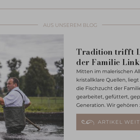
AUS UNSEREM BLOG
Tradition trifft
der Familie Lin
Mitten im malerischen Al
kristallklare Quellen, lie
die Fischzucht der Famili
gearbeitet, gefüttert, ge
Generation. Wir gehören
wundervollen Fische. Denn
die schmeckt man.
ARTIKEL WEI