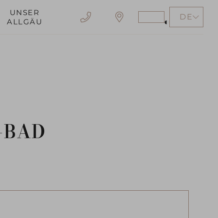
Gutschein
UNSER
DE
Stärkeren
ALLGÄU
Kontrast
erzeugen
EN
-BAD