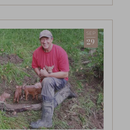
SEP
29