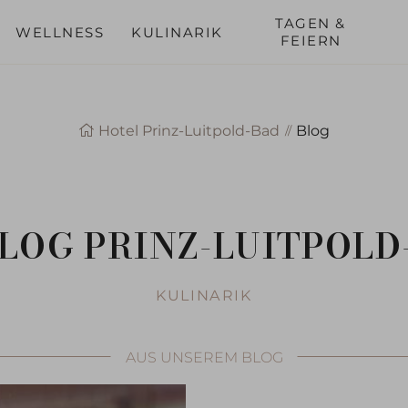
nreise
Abreise
Buchen
TAGEN &
WELLNESS
KULINARIK
FEIERN
Hotel Prinz-Luitpold-Bad
Blog
LOG PRINZ-LUITPOLD
KULINARIK
AUS UNSEREM BLOG