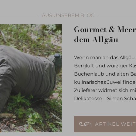
AUS UNSEREM BLOG
Gourmet & Meer 
dem Allgäu
Wenn man an das Allgäu 
Bergluft und würziger Kä
Buchenlaub und alten Ba
kulinarisches Juwel finde
Zulieferer widmet sich mi
Delikatesse – Simon Sch
ARTIKEL WEI